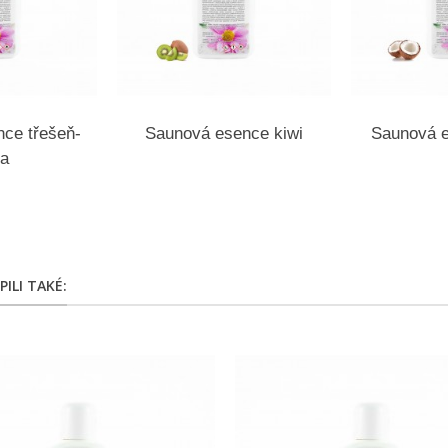
ce třešeň-
Saunová esence kiwi
Saunová 
a
ILI TAKÉ: