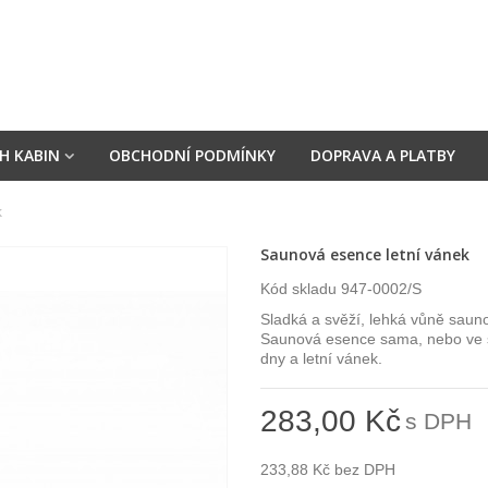
H KABIN
OBCHODNÍ PODMÍNKY
DOPRAVA A PLATBY
k
Saunová esence letní vánek
Kód skladu
947-0002/S
Sladká a svěží, lehká vůně saun
Saunová esence sama, nebo ve s
dny a letní vánek.
283,00 Kč
s DPH
233,88 Kč
bez DPH