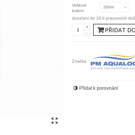
Velikost
200ml
balení
doručení do 10-ti pracovních dn
+
PŘIDAT D
-
Značka:
Přidat k porovnání