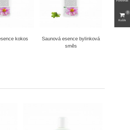
Porovnat
0
Košík
esence kokos
Saunová esence bylinková
Sauno
směs