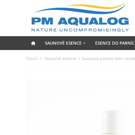
SAUNOVÉ ESENCE
ESENCE DO PARNÍC
Domů
>
Saunové esence
>
Saunová esence letní váne