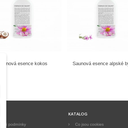
Saunová esence kokos
Saunová esence alpské b
ACE
KATALOG
dní podmínky
Co jsou cookies