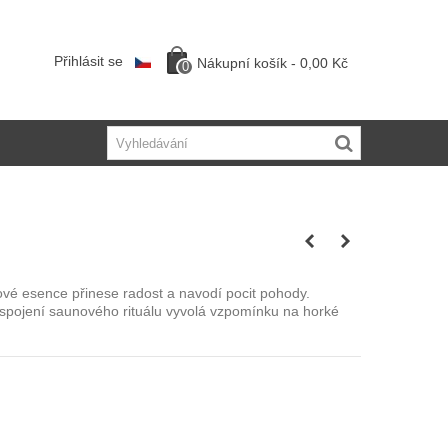
Přihlásit se
Nákupní košík
-
0,00 Kč
0
ové esence přinese radost a navodí pocit pohody.
pojení saunového rituálu vyvolá vzpomínku na horké