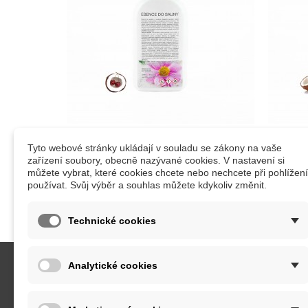
Tyto webové stránky ukládají v souladu se zákony na vaše
Saunová esence třešeň-kokos
zařízení soubory, obecně nazývané cookies. V nastavení si
můžete vybrat, které cookies chcete nebo nechcete při pohlížení
používat. Svůj výběr a souhlas můžete kdykoliv změnit.
Technické cookies
Analytické cookies
KATEGORIE
INFORM
Saunové esence
Obcho