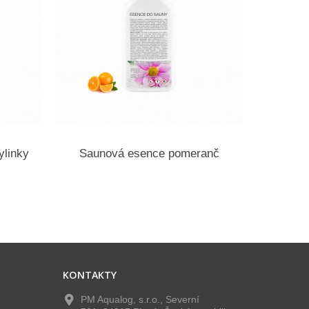
ylinky
Saunová esence pomeranč
Saunová
KONTAKTY
PM Aqualog, s.r.o., Severní