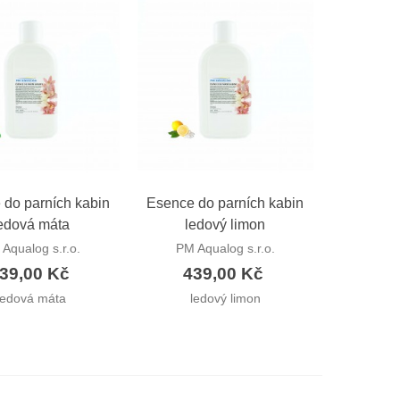
hlý náhled
Rychlý náhled
 do parních kabin
Esence do parních kabin
edová máta
ledový limon
Aqualog s.r.o.
PM Aqualog s.r.o.
39,00 Kč
439,00 Kč
ledová máta
ledový limon