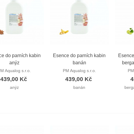
ychlý náhled
Rychlý náhled
Ryc
e do parních kabin
Esence do parních kabin
Esence
anýz
banán
berg
M Aqualog s.r.o.
PM Aqualog s.r.o.
PM 
439,00 Kč
439,00 Kč
4
anýz
banán
berg