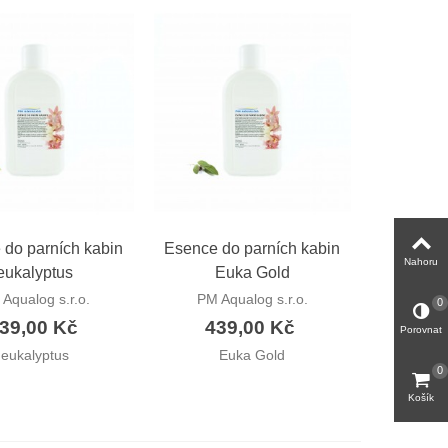
hlý náhled
Rychlý náhled
 do parních kabin
Esence do parních kabin
Nahoru
eukalyptus
Euka Gold
Aqualog s.r.o.
PM Aqualog s.r.o.
0
39,00 Kč
439,00 Kč
Porovnat
eukalyptus
Euka Gold
0
Košík