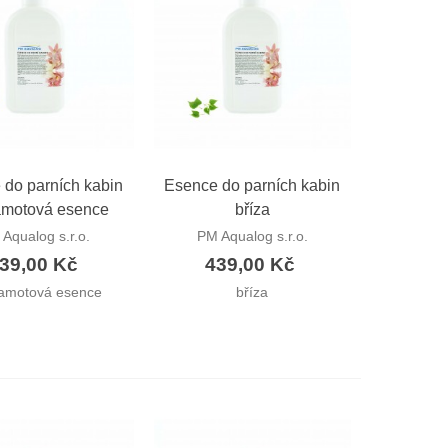
hlý náhled
Rychlý náhled
 do parních kabin
Esence do parních kabin
amotová esence
bříza
Aqualog s.r.o.
PM Aqualog s.r.o.
39,00 Kč
439,00 Kč
amotová esence
bříza