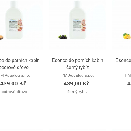
ychlý náhled
Rychlý náhled
Ryc
e do parních kabin
Esence do parních kabin
Esence
cedrové dřevo
černý rybíz
M Aqualog s.r.o.
PM Aqualog s.r.o.
PM 
439,00 Kč
439,00 Kč
4
cedrové dřevo
černý rybíz
eelingová mořská sůl
URELIA vanilka