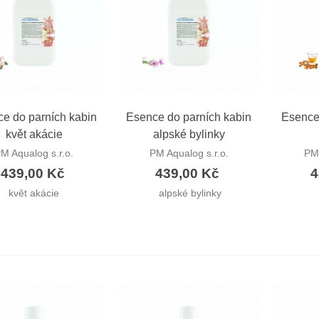
ychlý náhled
Rychlý náhled
Ryc
e do parních kabin
Esence do parních kabin
Esence
květ akácie
alpské bylinky
M Aqualog s.r.o.
PM Aqualog s.r.o.
PM 
439,00 Kč
439,00 Kč
4
květ akácie
alpské bylinky