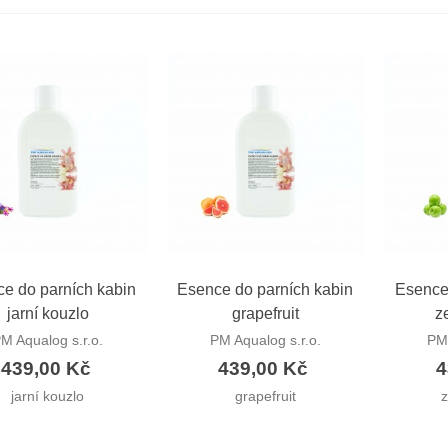
ychlý náhled
Rychlý náhled
Ryc
e do parních kabin
Esence do parních kabin
Esence
jarní kouzlo
grapefruit
z
M Aqualog s.r.o.
PM Aqualog s.r.o.
PM 
439,00 Kč
439,00 Kč
4
jarní kouzlo
grapefruit
z