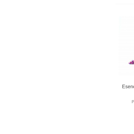
R
Esenc
P