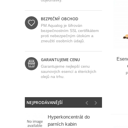
objednávky.
BEZPEČNÝ OBCHOD
PM Aqualog je šifrován
bezpečnostním SSL certifikátem
proti nebezpečným útokúm a
zneužití osobních údajů.
R
Esenc
GARANTUJEME CENU
Garantujeme nejlepší cenu
saunových esencí a éterických
P
olejů na trhu.
NEJPRODÁVANĚJŠÍ
Hyperkoncentrát do
P
parních kabin
P