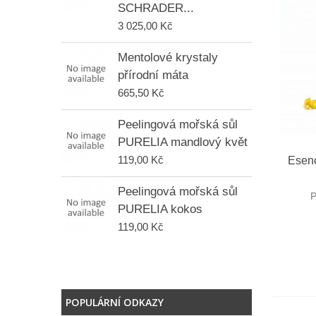
SCHRADER...
1
3 025,00 Kč
S
Mentolové krystaly
S
přírodní máta
j
665,50 Kč
9
Peelingová mořská sůl
S
PURELIA mandlový květ
S
R
p
Esenc
119,00 Kč
1
Peelingová mořská sůl
P
PURELIA kokos
S
S
119,00 Kč
1
POPULÁRNÍ ODKAZY