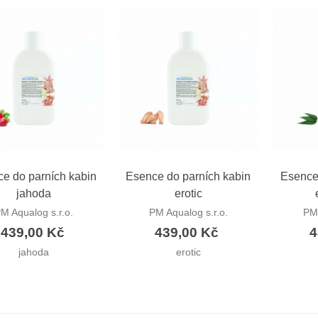
ychlý náhled
Rychlý náhled
Ryc
e do parních kabin
Esence do parních kabin
Esence
jahoda
erotic
M Aqualog s.r.o.
PM Aqualog s.r.o.
PM 
439,00 Kč
439,00 Kč
4
jahoda
erotic