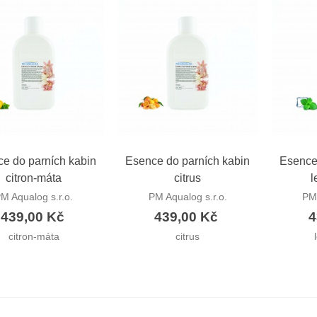
19,00 Kč
aunová esence
CHRADER smrkové
ehličí
85,00 Kč
aunová esence
CHRADER máta
ychlý náhled
Rychlý náhled
Ryc
eprná
e do parních kabin
Esence do parních kabin
Esence
citron-máta
citrus
l
 153,00 Kč
M Aqualog s.r.o.
PM Aqualog s.r.o.
PM 
aunová esence
439,00 Kč
439,00 Kč
4
CHRADER mandarinka
citron-máta
citrus
 146,00 Kč