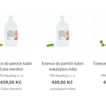
ychlý náhled
Rychlý náhled
Ryc
e do parních kabin
Esence do parních kabin
Esence
Euka-menthol
eukalyptus-máta
M Aqualog s.r.o.
PM Aqualog s.r.o.
PM 
439,00 Kč
439,00 Kč
4
Euka-menthol
eukalyptus-máta