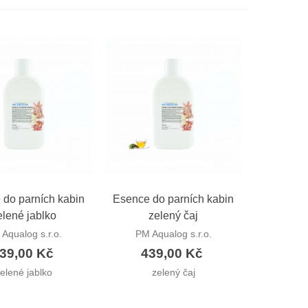
hlý náhled
Rychlý náhled
 do parních kabin
Esence do parních kabin
elené jablko
zelený čaj
Aqualog s.r.o.
PM Aqualog s.r.o.
39,00 Kč
439,00 Kč
elené jablko
zelený čaj