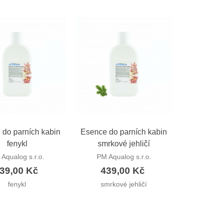
hlý náhled
Rychlý náhled
 do parních kabin
Esence do parních kabin
fenykl
smrkové jehličí
Aqualog s.r.o.
PM Aqualog s.r.o.
39,00 Kč
439,00 Kč
fenykl
smrkové jehličí