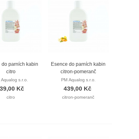
hlý náhled
Rychlý náhled
 do parních kabin
Esence do parních kabin
citro
citron-pomeranč
Aqualog s.r.o.
PM Aqualog s.r.o.
39,00 Kč
439,00 Kč
citro
citron-pomeranč