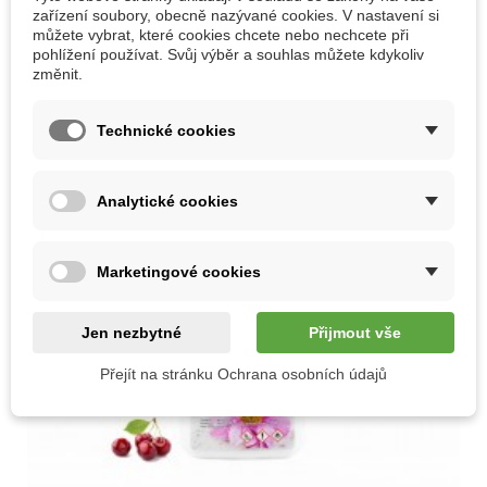
30 DALŠÍCH PRODUKTŮ VE STEJNÉ KATEGORII:
zařízení soubory, obecně nazývané cookies. V nastavení si
můžete vybrat, které cookies chcete nebo nechcete při
pohlížení používat. Svůj výběr a souhlas můžete kdykoliv
změnit.
Technické cookies
Analytické cookies
Marketingové cookies
Jen nezbytné
Přijmout vše
Přejít na stránku Ochrana osobních údajů