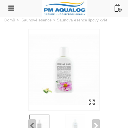
0
Domů
>
Saunové esence
>
Saunová esence lipový květ