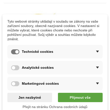
Značka:
Tyto webové stránky ukládají v souladu se zákony na vaše
zařízení soubory, obecně nazývané cookies. V nastavení si
můžete vybrat, které cookies chcete nebo nechcete při
pohlížení používat. Svůj výběr a souhlas můžete kdykoliv
změnit.
Přidat k porovnání
Technické cookies
VÍCE INFORMACÍ
Analytické cookies
Saunová esence bezové plody
Marketingové cookies
KOMENTÁŘE(0)
Jen nezbytné
Přijmout vše
30 DALŠÍCH PRODUKTŮ VE STEJNÉ KATEGORII:
Přejít na stránku Ochrana osobních údajů