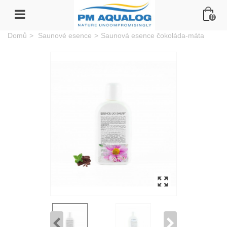
0
Domů
>
Saunové esence
>
Saunová esence čokoláda-máta