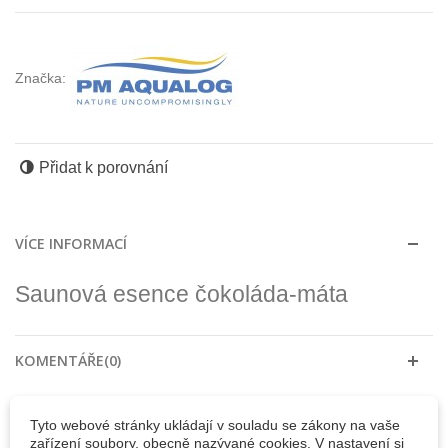
Značka:
Přidat k porovnání
VÍCE INFORMACÍ
Saunová esence čokoláda-máta
KOMENTÁŘE(0)
30 DALŠÍCH PRODUKTŮ VE STEJNÉ KATEGORII:
Tyto webové stránky ukládají v souladu se zákony na vaše
zařízení soubory, obecně nazývané cookies. V nastavení si