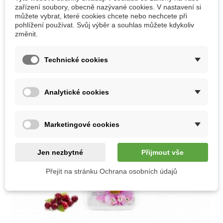
30 DALŠÍCH PRODUKTŮ VE STEJNÉ KATEGORII:
zařízení soubory, obecně nazývané cookies. V nastavení si
můžete vybrat, které cookies chcete nebo nechcete při
pohlížení používat. Svůj výběr a souhlas můžete kdykoliv
změnit.
Technické cookies
Analytické cookies
Marketingové cookies
Jen nezbytné
Přijmout vše
Přejít na stránku Ochrana osobních údajů