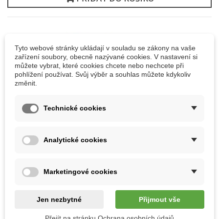
Tyto webové stránky ukládají v souladu se zákony na vaše
Značka:
zařízení soubory, obecně nazývané cookies. V nastavení si
můžete vybrat, které cookies chcete nebo nechcete při
pohlížení používat. Svůj výběr a souhlas můžete kdykoliv
změnit.
Přidat k porovnání
Technické cookies
VÍCE INFORMACÍ
Analytické cookies
Esence do parních kabin tymián
Marketingové cookies
KOMENTÁŘE(0)
Jen nezbytné
Přijmout vše
30 DALŠÍCH PRODUKTŮ VE STEJNÉ KATEGORII:
Přejít na stránku Ochrana osobních údajů