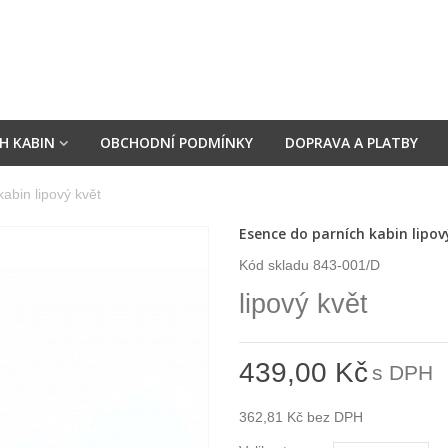
H KABIN
OBCHODNÍ PODMÍNKY
DOPRAVA A PLATBY
abin lipový květ
Esence do parních kabin lipov
Kód skladu
843-001/D
lipový květ
439,00 Kč
s DPH
362,81 Kč
bez DPH