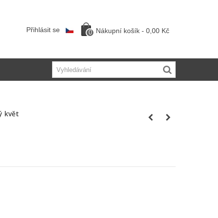
Přihlásit se
Nákupní košík
-
0,00 Kč
0
ý květ