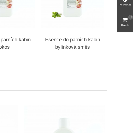
Porovnat
0
Košík
parních kabin
Esence do parních kabin
Esence 
okos
bylinková směs