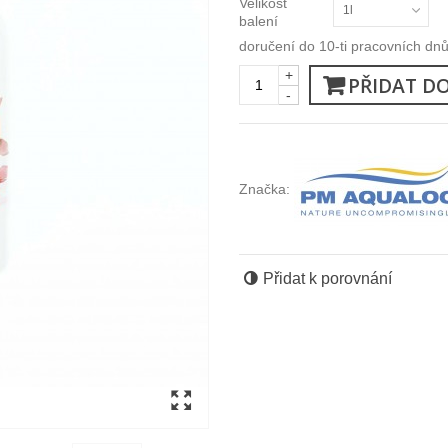
Velikost
1l
balení
doručení do 10-ti pracovních dn
+
PŘIDAT D
-
Značka:
Přidat k porovnání