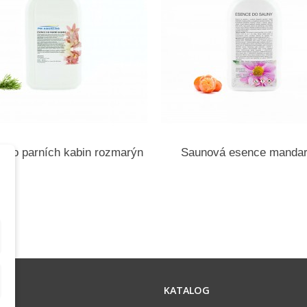
 do parních kabin rozmarýn
Saunová esence mandar
ACE
KATALOG