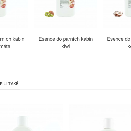
rních kabin
Esence do parních kabin
Esence do 
-máta
kiwi
k
ILI TAKÉ: