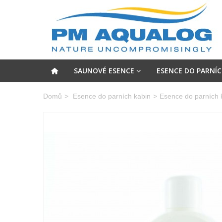
SAUNOVÉ ESENCE
ESENCE DO PARNÍC
Domů
>
Esence do parních kabin
>
Esence do parních k