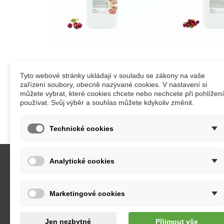
Esence do parních kabin
Esence do pa
Tyto webové stránky ukládají v souladu se zákony na vaše
třešeň
třešeň
zařízení soubory, obecně nazývané cookies. V nastavení si
můžete vybrat, které cookies chcete nebo nechcete při pohlížení
používat. Svůj výběr a souhlas můžete kdykoliv změnit.
Technické cookies
Analytické cookies
KATEGORIE
INFORM
Saunové esence
Obcho
Marketingové cookies
Esence do parních kabin
Ochra
Peelingové prostředky
Rekla
Přírodní éterické oleje
Dopra
Jen nezbytné
Přijmout vše