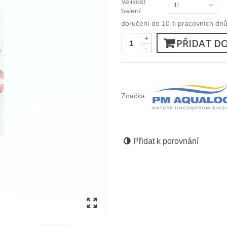
Velikost
1l
balení
doručení do 10-ti pracovních dn
+
PŘIDAT D
-
Značka:
Přidat k porovnání