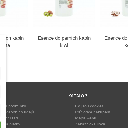
rních kabin
Esence do parních kabin
Esence do 
-máta
kiwi
k
ACE
KATALOG
dní podmínky
Co jsou cookies
na osobních údajů
Průvodce nákupem
mační řád
Mapa webu
va a platby
Zákaznická linka