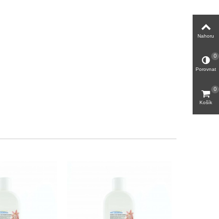
Nahoru
0
Porovnat
0
Košík