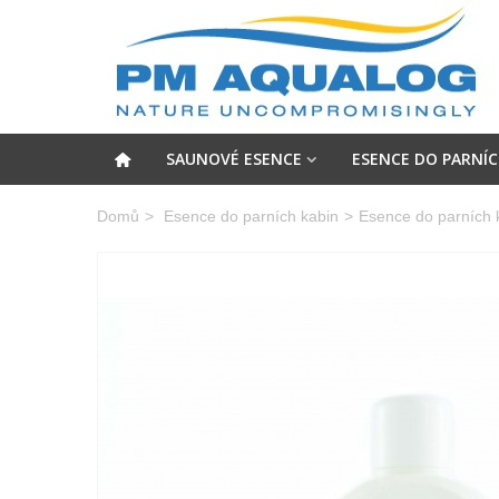
SAUNOVÉ ESENCE
ESENCE DO PARNÍC
Domů
>
Esence do parních kabin
>
Esence do parních k