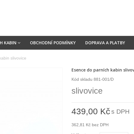
H KABIN
OBCHODNÍ PODMÍNKY
DOPRAVA A PLATBY
abin slivovice
Esence do parních kabin slivo
Kód skladu
881-001/D
slivovice
439,00 Kč
s DPH
362,81 Kč
bez DPH