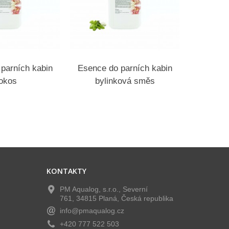
parních kabin
Esence do parních kabin
Esence 
okos
bylinková směs
KONTAKTY
PM Aqualog, s.r.o., Severní
761, 34815 Planá, Česká republika
info@pmaqualog.cz
+420 777 522 503