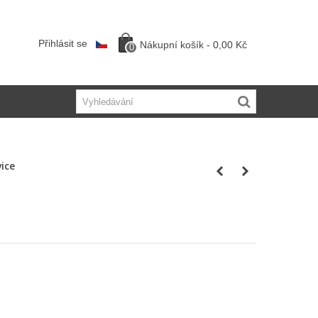
Přihlásit se
Nákupní košík
-
0,00 Kč
0
vice