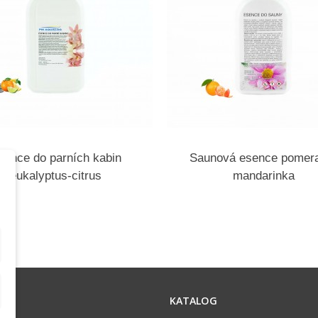
sence do parních kabin
Saunová esence pomer
eukalyptus-citrus
mandarinka
ACE
KATALOG