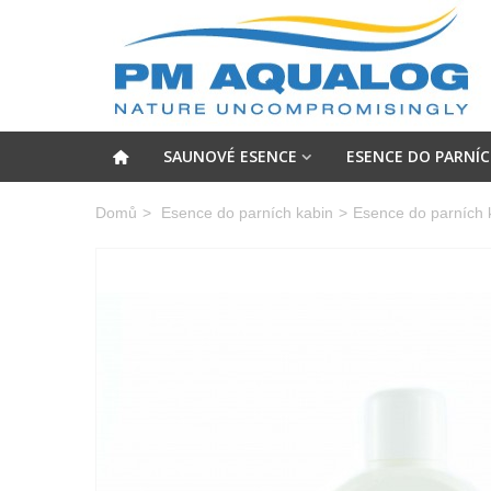
SAUNOVÉ ESENCE
ESENCE DO PARNÍC
Domů
>
Esence do parních kabin
>
Esence do parních k