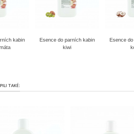
rních kabin
Esence do parních kabin
Esence do 
-máta
kiwi
k
ILI TAKÉ: