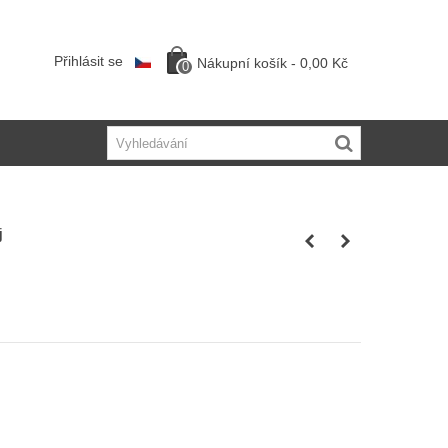
Přihlásit se
Nákupní košík
-
0,00 Kč
0
j