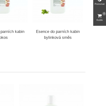
Porovnat
0
Košík
parních kabin
Esence do parních kabin
Esence 
okos
bylinková směs