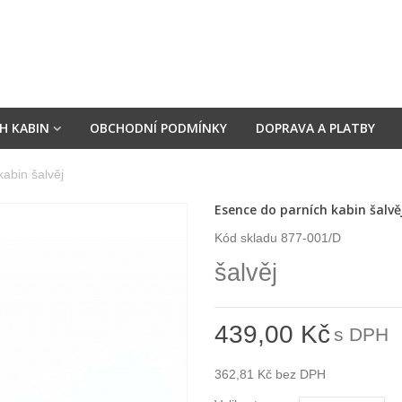
H KABIN
OBCHODNÍ PODMÍNKY
DOPRAVA A PLATBY
abin šalvěj
Esence do parních kabin šalvě
Kód skladu
877-001/D
šalvěj
439,00 Kč
s DPH
362,81 Kč
bez DPH