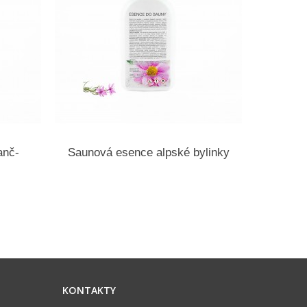
anč-
Saunová esence alpské bylinky
Saunov
KONTAKTY