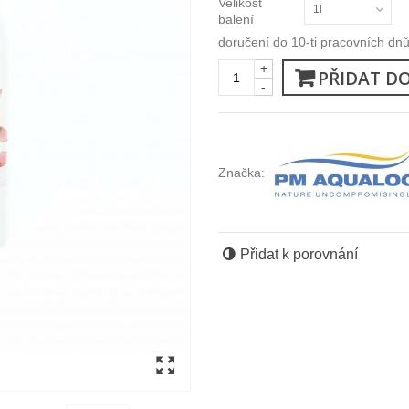
Velikost
1l
balení
doručení do 10-ti pracovních dn
+
PŘIDAT D
-
Značka:
Přidat k porovnání